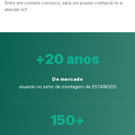
Entre em contato conosco, será um prazer conhecê-lo e
atendê-lo!!
+
20
 anos
De mercado
atuando no setor de montagem de ESTANDES!
150
+